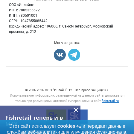
Политика обработки персональных данных
Продам
Бренды
ООО «Инлайн»
Морепродукты
Для СМИ
ИНН: 7805355672
11:43
Мониторинг
Предлагаем со склада МО камбалу ббр икр.
515 руб.
КПП: 780501001
Рыбопосадочный материал
Вакансии
ОГРН: 1047855085442
Полуфабрикаты
Александр Казачёнок
Юридический адрес: 196066, г. Санкт-Петербург, Московский
Блог
Консервы
проспект, д. 212
Продам
Добавить объявление
11:43
Мы в соцсетях:
Карта объявлений
Нерка пбг., м, серебро
850 руб.
Александр Казачёнок
Продам
11:37
Счетчики, авторское право, логотипы
Свежая мойва н/р., 20-30шт/кг сахалин
365 руб.
Александр Казачёнок
© 2006‑2026 ООО “Инлайн”. 12+ Все права защищены.
Использование информации, размещенной на данном сайте, допускается
Продам
только при размещении активной гиперссылки на сайт
fishretail.ru
11:36
Корюшка нр., l 27-33см (икряная) 04...
900 руб.
Fishretail теперь и в
Александр Казачёнок
MAX
Этот сайт использует
cookies
и передает данные
Продам
службам веб-аналитики для улучшения функционала.