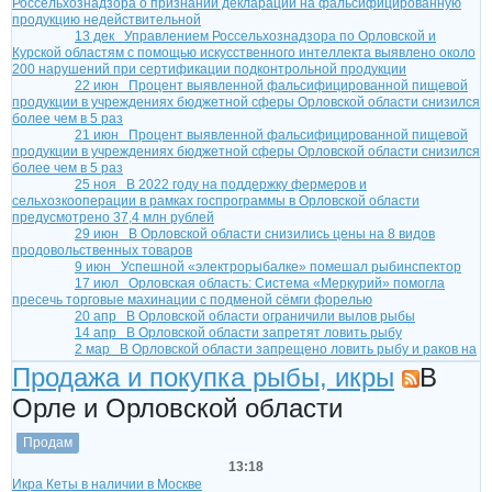
Россельхознадзора о признании декларации на фальсифицированную
продукцию недействительной
13 дек
Управлением Россельхознадзора по Орловской и
Курской областям с помощью искусственного интеллекта выявлено около
200 нарушений при сертификации подконтрольной продукции
22 июн
Процент выявленной фальсифицированной пищевой
продукции в учреждениях бюджетной сферы Орловской области снизился
более чем в 5 раз
21 июн
Процент выявленной фальсифицированной пищевой
продукции в учреждениях бюджетной сферы Орловской области снизился
более чем в 5 раз
25 ноя
В 2022 году на поддержку фермеров и
сельхозкооперации в рамках госпрограммы в Орловской области
предусмотрено 37,4 млн рублей
29 июн
В Орловской области снизились цены на 8 видов
продовольственных товаров
9 июн
Успешной «электрорыбалке» помешал рыбинспектор
17 июл
Орловская область: Система «Меркурий» помогла
пресечь торговые махинации с подменой сёмги форелью
20 апр
В Орловской области ограничили вылов рыбы
14 апр
В Орловской области запретят ловить рыбу
2 мар
В Орловской области запрещено ловить рыбу и раков на
зимовальных ямах
Продажа и покупка рыбы, икры
В
28 фев
Орловцам запретили ловить рыбу и раков
12 июл
В Орле три человека отравились вяленой рыбой и
Орле и Орловской области
тушенкой
18 мая
Орловские рыбаки решили самостоятельно зарыбить
Продам
озеро Круглое
6 дек
Орловская область: С 1 октября по 1 мая – запретный
13:18
период для вылова рыбы на зимовальных ямах
Икра Кеты в наличии в Москве