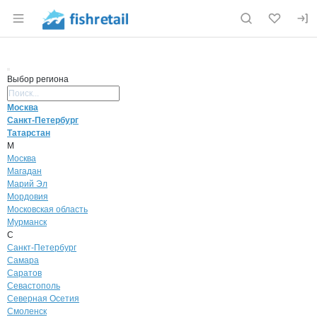
Раздел навигации по сайту fishretail.ru
Выбор региона
Поиск региона
Москва
Санкт-Петербург
Татарстан
М
Москва
Магадан
Марий Эл
Мордовия
Московская область
Мурманск
С
Санкт-Петербург
Самара
Саратов
Севастополь
Северная Осетия
Смоленск