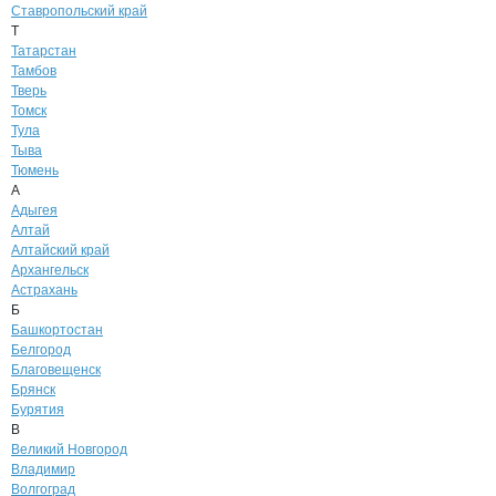
Ставропольский край
Т
Татарстан
Тамбов
Тверь
Томск
Тула
Тыва
Тюмень
А
Адыгея
Алтай
Алтайский край
Архангельск
Астрахань
Б
Башкортостан
Белгород
Благовещенск
Брянск
Бурятия
В
Великий Новгород
Владимир
Волгоград