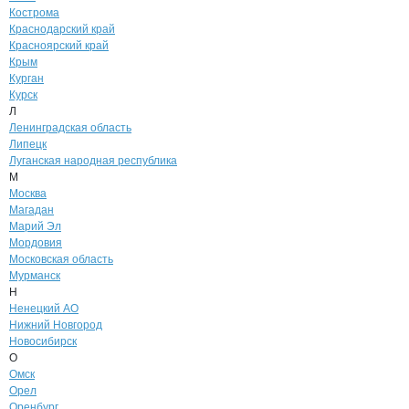
Кострома
Краснодарский край
Красноярский край
Крым
Курган
Курск
Л
Ленинградская область
Липецк
Луганская народная республика
М
Москва
Магадан
Марий Эл
Мордовия
Московская область
Мурманск
Н
Ненецкий АО
Нижний Новгород
Новосибирск
О
Омск
Орел
Оренбург