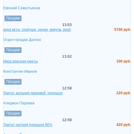
18 мая
Орловские власти призвали ввести понятие частной
собственности на прудовую рыбу
Евгений Севостьянов
Продам
13:03
икра кеты, горбуши, нерки, кижуча, краб
5700 руб.
Отдел продаж Даллос
Продам
13:02
Икра красная риеты
100 руб.
Константин Иванов
Продам
12:58
Лактат кальция пищевой, порошок
220 руб.
Алиджон Парпиев
Продам
12:58
Лактат натрия порошок 96%
420 руб.