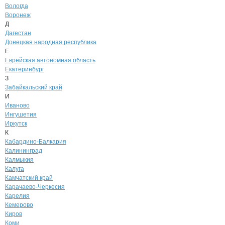
Вологда
Воронеж
Д
Дагестан
Донецкая народная республика
Е
Еврейская автономная область
Екатеринбург
З
Забайкальский край
И
Иваново
Ингушетия
Иркутск
К
Кабардино-Балкария
Калининград
Калмыкия
Калуга
Камчатский край
Карачаево-Черкесия
Карелия
Кемерово
Киров
Коми