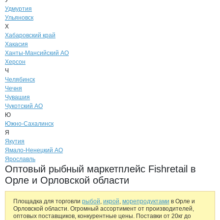
У
Удмуртия
Ульяновск
Х
Хабаровский край
Хакасия
Ханты-Мансийский АО
Херсон
Ч
Челябинск
Чечня
Чувашия
Чукотский АО
Ю
Южно-Сахалинск
Я
Якутия
Ямало-Ненецкий АО
Ярославль
Оптовый рыбный маркетплейс Fishretail в
Орле и Орловской области
Площадка для торговли
рыбой
,
икрой
,
морепродуктами
в Орле и
Орловской области. Огромный ассортимент от производителей,
оптовых поставщиков, конкурентные цены. Поставки от 20кг до