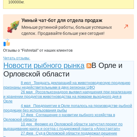
100000кг.
Умный чат-бот для отдела продаж
Меньше рутинной работы, больше успешных
сделок. Продавайте больше уже сегодня!
Отзывы о “Fishretail” от наших клиентов
Читать отзывы
Новости рыбного рынка
В Орле и
Орловской области
8 июл
Тридцать деклараций на животноводческую продукцию
признаны недействительными в двух регионах ЦФО
26 мая
Россельхознадзор выявил нарушения при реализации
и хранении продуктов животноводства на ярмарке выходного дня в
Орле
4 мая
Предприятие в Орле попалось на производстве рыбной
продукции без использования рыбы
17 фев
Соглашение о развитии рыбного хозяйства в
Орловской области
10 дек
Фермер из Орловской области запустил проект по
выращиванию карпа и осетра с поддержкой гранта «Агростартап»
27 фев
Суд в Орловской области поддержал решение